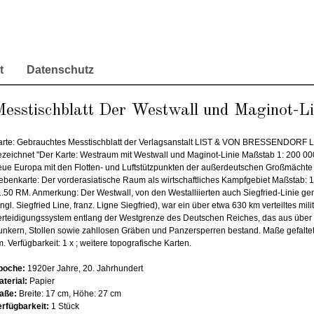
t
Datenschutz
esstischblatt Der Westwall und Maginot-Li
arte: Gebrauchtes Messtischblatt der Verlagsanstalt LIST & VON BRESSENDORF L
ezeichnet "Der Karte: Westraum mit Westwall und Maginot-Linie Maßstab 1: 200 00
eue Europa mit den Flotten- und Luftstützpunkten der außerdeutschen Großmächte
ebenkarte: Der vorderasiatische Raum als wirtschaftliches Kampfgebiet Maßstab: 
 1.50 RM. Anmerkung: Der Westwall, von den Westalliierten auch Siegfried-Linie ge
ngl. Siegfried Line, franz. Ligne Siegfried), war ein über etwa 630 km verteiltes mili
erteidigungssystem entlang der Westgrenze des Deutschen Reiches, das aus über
unkern, Stollen sowie zahllosen Gräben und Panzersperren bestand. Maße gefaltet
. Verfügbarkeit: 1 x ; weitere topografische Karten.
poche:
1920er Jahre, 20. Jahrhundert
aterial:
Papier
aße:
Breite: 17 cm, Höhe: 27 cm
erfügbarkeit:
1 Stück