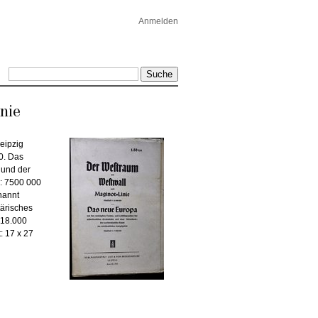
Anmelden
nie
eipzig
0. Das
 und der
1: 7500 000
nannt
tärisches
 18.000
: 17 x 27