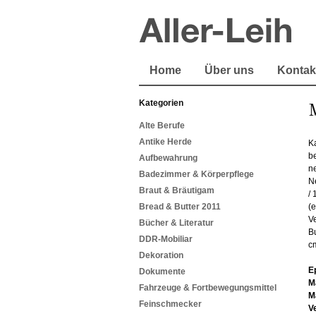
Home
Über uns
Kontak
Kategorien
M
Alte Berufe
Antike Herde
K
b
Aufbewahrung
n
Badezimmer & Körperpflege
N
Braut & Bräutigam
/
Bread & Butter 2011
(e
V
Bücher & Literatur
B
DDR-Mobiliar
cm
Dekoration
E
Dokumente
M
Fahrzeuge & Fortbewegungsmittel
M
Feinschmecker
V