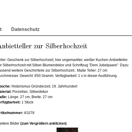
t
Datenschutz
nbietteller zur Silberhochzeit
ller: Geschenk zur Silberhochzeit, hier ungemarkter, weißer Kuchen-Anbietteller
ur Silberhochzeit mit Silber-Blumendekor und Schriftzug "Dem Jubelpaare". Dazu
ssend weitere Geschirrteile zur Silberhochzeit.. Maße Teller: 27 cm
urchmesser. Gewicht: 650 Gramm. Verfügbarkeit: 1 x in dieser Ausführung.
poche:
Historismus Gründerzeit, 19. Jahrhundert
aterial:
Porzellan, Silberdekor
aße:
Länge: 27 cm, Breite: 27 cm
erfügbarkeit:
1 Stück
rtikelnummer:
#1076
eitere Bilder
(zum Vergrößern anklicken)