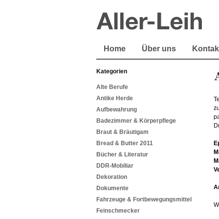
Home
Über uns
Kontak
Kategorien
A
Alte Berufe
Antike Herde
Te
z
Aufbewahrung
pa
Badezimmer & Körperpflege
D
Braut & Bräutigam
Bread & Butter 2011
E
M
Bücher & Literatur
M
DDR-Mobiliar
V
Dekoration
A
Dokumente
Fahrzeuge & Fortbewegungsmittel
W
Feinschmecker