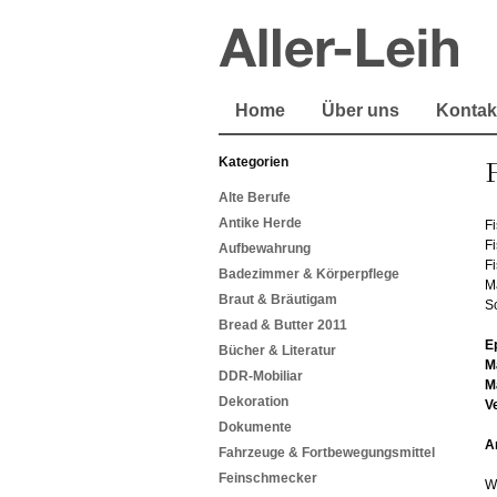
Home
Über uns
Kontak
Kategorien
Alte Berufe
Antike Herde
F
F
Aufbewahrung
F
Badezimmer & Körperpflege
Ma
Braut & Bräutigam
S
Bread & Butter 2011
E
Bücher & Literatur
M
DDR-Mobiliar
M
Dekoration
V
Dokumente
A
Fahrzeuge & Fortbewegungsmittel
Feinschmecker
W