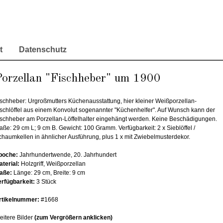
t
Datenschutz
Porzellan "Fischheber" um 1900
ischheber: Urgroßmutters Küchenausstattung, hier kleiner Weißporzellan-
ischlöffel aus einem Konvolut sogenannter "Küchenhelfer". Auf Wunsch kann der
ischheber am Porzellan-Löffelhalter eingehängt werden. Keine Beschädigungen.
ße: 29 cm L; 9 cm B. Gewicht: 100 Gramm. Verfügbarkeit: 2 x Sieblöffel /
chaumkellen in ähnlicher Ausführung, plus 1 x mit Zwiebelmusterdekor.
poche:
Jahrhundertwende, 20. Jahrhundert
aterial:
Holzgriff, Weißporzellan
aße:
Länge: 29 cm, Breite: 9 cm
erfügbarkeit:
3 Stück
rtikelnummer:
#1668
eitere Bilder
(zum Vergrößern anklicken)