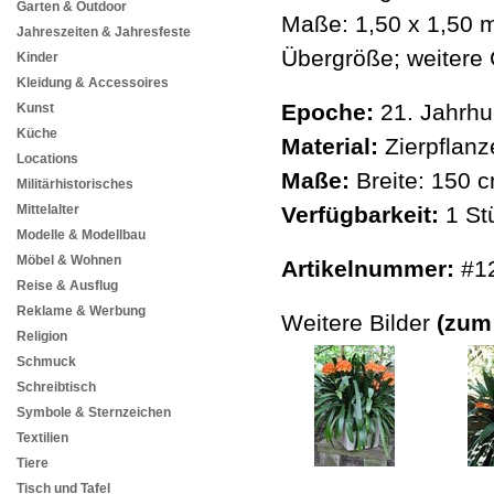
Garten & Outdoor
Maße: 1,50 x 1,50 m
Jahreszeiten & Jahresfeste
Übergröße; weitere C
Kinder
Kleidung & Accessoires
Epoche:
21. Jahrhu
Kunst
Küche
Material:
Zierpflanz
Locations
Maße:
Breite: 150 
Militärhistorisches
Mittelalter
Verfügbarkeit:
1 St
Modelle & Modellbau
Möbel & Wohnen
Artikelnummer:
#1
Reise & Ausflug
Reklame & Werbung
Weitere Bilder
(zum
Religion
Schmuck
Schreibtisch
Symbole & Sternzeichen
Textilien
Tiere
Tisch und Tafel