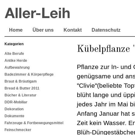
Home
Über uns
Kontakt
Datenschutz
Kategorien
Kübelpflanze 
Alte Berufe
Antike Herde
Pflanze zur In- und
Aufbewahrung
Badezimmer & Körperpflege
genügsame und ansp
Braut & Bräutigam
"Clivie"(beliebte To
Bread & Butter 2011
blüht lange und üppi
Bücher & Literatur
DDR-Mobiliar
jedes Jahr im Mai b
Dekoration
Anfang Januar hat s
Dokumente
Zeit kein Wasser. En
Fahrzeuge & Fortbewegungsmittel
Feinschmecker
Blüh-Düngestäbchen