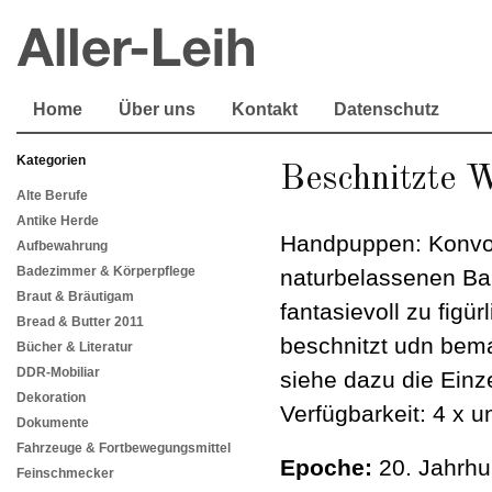
Home
Über uns
Kontakt
Datenschutz
Kategorien
Beschnitzte 
Alte Berufe
Antike Herde
Handpuppen: Konvol
Aufbewahrung
Badezimmer & Körperpflege
naturbelassenen Ba
Braut & Bräutigam
fantasievoll zu fig
Bread & Butter 2011
beschnitzt udn bema
Bücher & Literatur
DDR-Mobiliar
siehe dazu die Einz
Dekoration
Verfügbarkeit: 4 x 
Dokumente
Fahrzeuge & Fortbewegungsmittel
Epoche:
20. Jahrhu
Feinschmecker