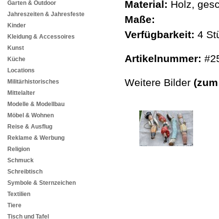
Material:
Holz, gesc
Garten & Outdoor
Jahreszeiten & Jahresfeste
Maße:
Kinder
Verfügbarkeit:
4 St
Kleidung & Accessoires
Kunst
Artikelnummer:
#2
Küche
Locations
Weitere Bilder
(zum
Militärhistorisches
Mittelalter
Modelle & Modellbau
Möbel & Wohnen
Reise & Ausflug
Reklame & Werbung
Religion
Schmuck
Schreibtisch
Symbole & Sternzeichen
Textilien
Tiere
Tisch und Tafel