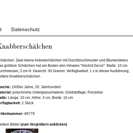
t
Datenschutz
Knabberschälchen
chälchen: Zwei kleine Anbietschälchen mit Durchbruchmuster und Blumendekor.
as größere Schälchen hat am Boden den Hinweis "Höchst Decor". Maße: 10 cm
urchmesser, 3 cm H. Gewicht: 30 Gramm. Verfügbarkeit: 1 x in dieser Ausführung;
eitere Knabberschälchen.
poche:
1930er Jahre, 20. Jahrhundert
aterial:
polychrome Unterglasurmalerei, Goldstaffage, Porzellan
aße:
Länge: 10 cm, Höhe: 3 cm, Breite: 10 cm
erfügbarkeit:
2 Stück
rtikelnummer:
#6779
eitere Bilder
(zum Vergrößern anklicken)