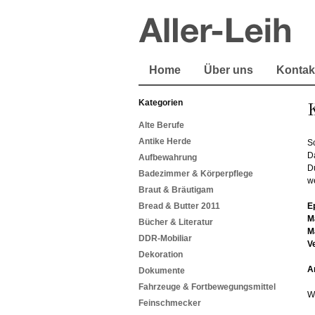
Home
Über uns
Kontak
Kategorien
Alte Berufe
Antike Herde
S
D
Aufbewahrung
D
Badezimmer & Körperpflege
w
Braut & Bräutigam
Bread & Butter 2011
E
M
Bücher & Literatur
M
DDR-Mobiliar
V
Dekoration
A
Dokumente
Fahrzeuge & Fortbewegungsmittel
W
Feinschmecker