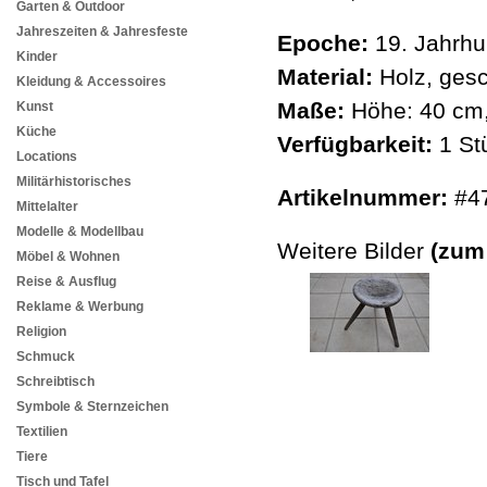
Garten & Outdoor
Jahreszeiten & Jahresfeste
Epoche:
19. Jahrhu
Kinder
Material:
Holz, gesc
Kleidung & Accessoires
Maße:
Höhe: 40 cm,
Kunst
Küche
Verfügbarkeit:
1 St
Locations
Militärhistorisches
Artikelnummer:
#4
Mittelalter
Modelle & Modellbau
Weitere Bilder
(zum
Möbel & Wohnen
Reise & Ausflug
Reklame & Werbung
Religion
Schmuck
Schreibtisch
Symbole & Sternzeichen
Textilien
Tiere
Tisch und Tafel