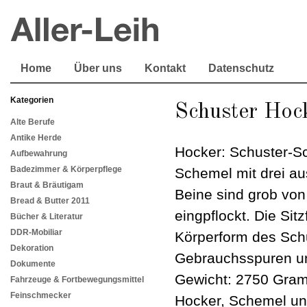
Home
Über uns
Kontakt
Datenschutz
Kategorien
Schuster Hoc
Alte Berufe
Antike Herde
Hocker: Schuster-Sc
Aufbewahrung
Badezimmer & Körperpflege
Schemel mit drei au
Braut & Bräutigam
Beine sind grob von 
Bread & Butter 2011
eingpflockt. Die Sit
Bücher & Literatur
DDR-Mobiliar
Körperform des Sch
Dekoration
Gebrauchsspuren u
Dokumente
Gewicht: 2750 Gramm
Fahrzeuge & Fortbewegungsmittel
Feinschmecker
Hocker, Schemel un