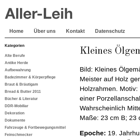
Home
Über uns
Kontakt
Datenschutz
Kategorien
Kleines Ölgem
Alte Berufe
Antike Herde
Bild: Kleines Ölgemä
Aufbewahrung
Badezimmer & Körperpflege
Meister auf Holz gem
Braut & Bräutigam
Holzrahmen. Motiv: "
Bread & Butter 2011
einer Porzellanschal
Bücher & Literatur
DDR-Mobiliar
Wahrscheinlich Mitte
Dekoration
Maße: 23 cm B; 23
Dokumente
Fahrzeuge & Fortbewegungsmittel
Epoche:
19. Jahrhu
Feinschmecker