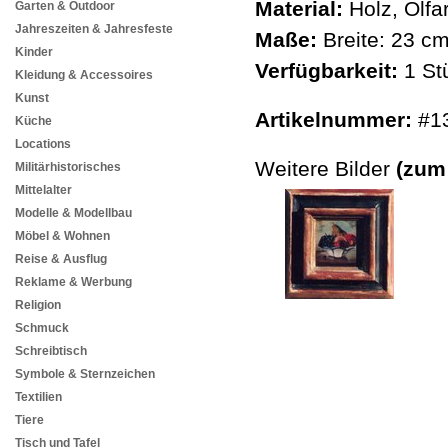
Material:
Holz, Ölfa
Garten & Outdoor
Jahreszeiten & Jahresfeste
Maße:
Breite: 23 c
Kinder
Verfügbarkeit:
1 St
Kleidung & Accessoires
Kunst
Artikelnummer:
#1
Küche
Locations
Weitere Bilder
(zum
Militärhistorisches
Mittelalter
Modelle & Modellbau
Möbel & Wohnen
Reise & Ausflug
Reklame & Werbung
Religion
Schmuck
Schreibtisch
Symbole & Sternzeichen
Textilien
Tiere
Tisch und Tafel