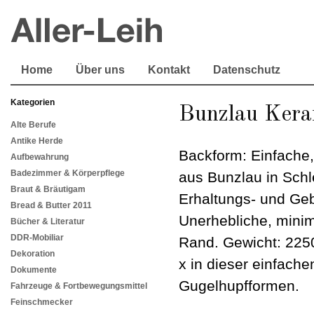
Home
Über uns
Kontakt
Datenschutz
Kategorien
Bunzlau Kera
Alte Berufe
Antike Herde
Backform: Einfache
Aufbewahrung
Badezimmer & Körperpflege
aus Bunzlau in Schl
Braut & Bräutigam
Erhaltungs- und Ge
Bread & Butter 2011
Unerhebliche, mini
Bücher & Literatur
DDR-Mobiliar
Rand. Gewicht: 225
Dekoration
x in dieser einfach
Dokumente
Gugelhupfformen.
Fahrzeuge & Fortbewegungsmittel
Feinschmecker