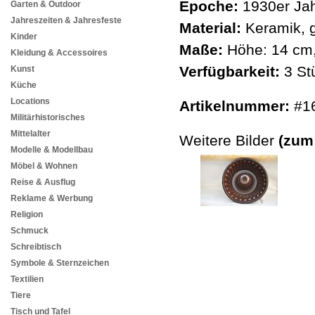
Epoche:
1930er Jah
Garten & Outdoor
Jahreszeiten & Jahresfeste
Material:
Keramik, g
Kinder
Maße:
Höhe: 14 cm,
Kleidung & Accessoires
Verfügbarkeit:
3 St
Kunst
Küche
Locations
Artikelnummer:
#1
Militärhistorisches
Mittelalter
Weitere Bilder
(zum
Modelle & Modellbau
Möbel & Wohnen
Reise & Ausflug
Reklame & Werbung
Religion
Schmuck
Schreibtisch
Symbole & Sternzeichen
Textilien
Tiere
Tisch und Tafel