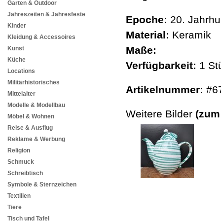
Garten & Outdoor
Jahreszeiten & Jahresfeste
Epoche:
20. Jahrhu
Kinder
Material:
Keramik
Kleidung & Accessoires
Maße:
Kunst
Küche
Verfügbarkeit:
1 St
Locations
Militärhistorisches
Artikelnummer:
#6
Mittelalter
Modelle & Modellbau
Weitere Bilder
(zum
Möbel & Wohnen
Reise & Ausflug
Reklame & Werbung
Religion
Schmuck
Schreibtisch
Symbole & Sternzeichen
Textilien
Tiere
Tisch und Tafel