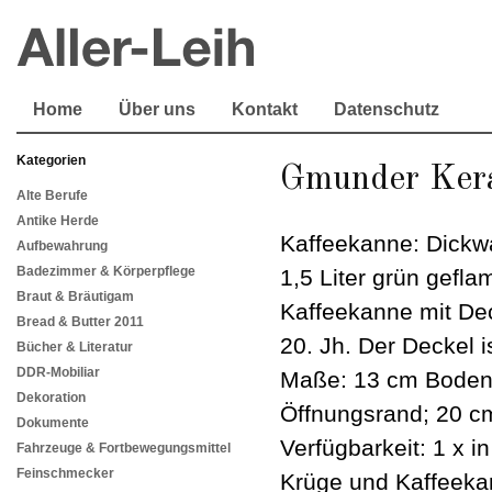
Home
Über uns
Kontakt
Datenschutz
Kategorien
Gmunder Kera
Alte Berufe
Antike Herde
Kaffeekanne: Dickwa
Aufbewahrung
Badezimmer & Körperpflege
1,5 Liter grün gefl
Braut & Bräutigam
Kaffeekanne mit De
Bread & Butter 2011
20. Jh. Der Deckel 
Bücher & Literatur
DDR-Mobiliar
Maße: 13 cm Boden
Dekoration
Öffnungsrand; 20 c
Dokumente
Verfügbarkeit: 1 x i
Fahrzeuge & Fortbewegungsmittel
Feinschmecker
Krüge und Kaffeeka