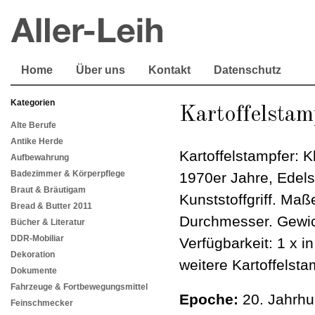
Home
Über uns
Kontakt
Datenschutz
Kategorien
Kartoffelsta
Alte Berufe
Antike Herde
Kartoffelstampfer: K
Aufbewahrung
Badezimmer & Körperpflege
1970er Jahre, Edel
Braut & Bräutigam
Kunststoffgriff. Maß
Bread & Butter 2011
Durchmesser. Gewi
Bücher & Literatur
DDR-Mobiliar
Verfügbarkeit: 1 x i
Dekoration
weitere Kartoffelsta
Dokumente
Fahrzeuge & Fortbewegungsmittel
Epoche:
20. Jahrhu
Feinschmecker