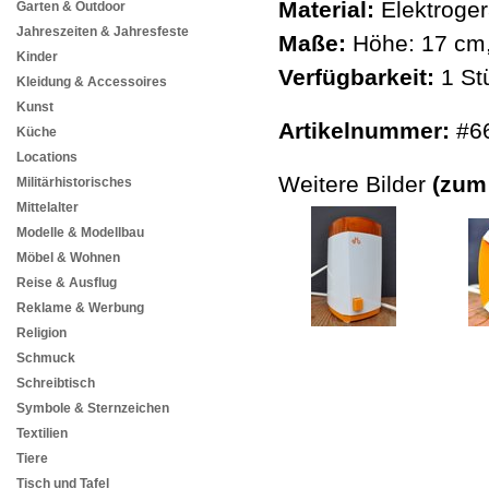
Material:
Elektroger
Garten & Outdoor
Jahreszeiten & Jahresfeste
Maße:
Höhe: 17 cm,
Kinder
Verfügbarkeit:
1 St
Kleidung & Accessoires
Kunst
Artikelnummer:
#6
Küche
Locations
Weitere Bilder
(zum
Militärhistorisches
Mittelalter
Modelle & Modellbau
Möbel & Wohnen
Reise & Ausflug
Reklame & Werbung
Religion
Schmuck
Schreibtisch
Symbole & Sternzeichen
Textilien
Tiere
Tisch und Tafel