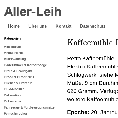
Home
Über uns
Kontakt
Datenschutz
Kategorien
Kaffeemühle
Alte Berufe
Antike Herde
Retro Kaffeemühle: 
Aufbewahrung
Badezimmer & Körperpflege
Elektro-Kaffeemühle
Braut & Bräutigam
Schlagwerk, siehe M
Bread & Butter 2011
Maße: 9 cm Durchme
Bücher & Literatur
DDR-Mobiliar
620 Gramm. Verfügba
Dekoration
weitere Kaffeemühl
Dokumente
Fahrzeuge & Fortbewegungsmittel
Epoche:
20. Jahrhu
Feinschmecker