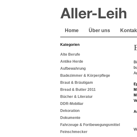
Home
Über uns
Kontak
Kategorien
B
Alte Berufe
Antike Herde
Bü
b
Aufbewahrung
A
Badezimmer & Körperpflege
Braut & Bräutigam
E
Bread & Butter 2011
M
M
Bücher & Literatur
V
DDR-Mobiliar
Dekoration
A
Dokumente
Fahrzeuge & Fortbewegungsmittel
W
Feinschmecker