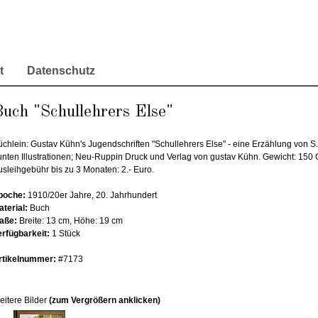
t
Datenschutz
uch "Schullehrers Else"
chlein: Gustav Kühn's Jugendschriften "Schullehrers Else" - eine Erzählung von S. 
unten Illustrationen; Neu-Ruppin Druck und Verlag von gustav Kühn. Gewicht: 150
usleihgebühr bis zu 3 Monaten: 2.- Euro.
poche:
1910/20er Jahre, 20. Jahrhundert
aterial:
Buch
aße:
Breite: 13 cm, Höhe: 19 cm
erfügbarkeit:
1 Stück
rtikelnummer:
#7173
eitere Bilder
(zum Vergrößern anklicken)