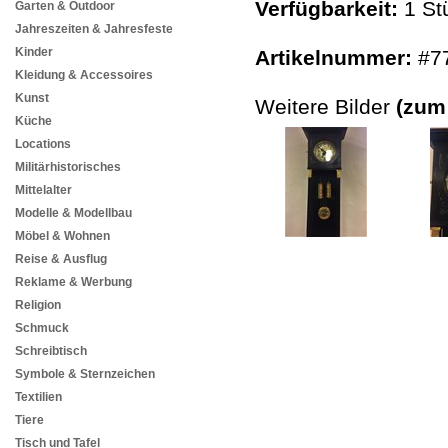
Verfügbarkeit:
1 St
Garten & Outdoor
Jahreszeiten & Jahresfeste
Kinder
Artikelnummer:
#7
Kleidung & Accessoires
Kunst
Weitere Bilder
(zum
Küche
Locations
Militärhistorisches
Mittelalter
Modelle & Modellbau
Möbel & Wohnen
Reise & Ausflug
Reklame & Werbung
Religion
Schmuck
Schreibtisch
Symbole & Sternzeichen
Textilien
Tiere
Tisch und Tafel