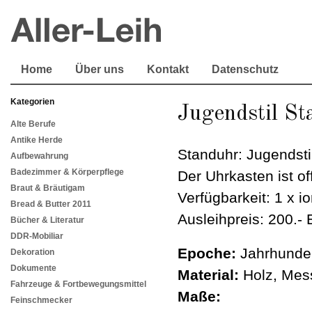
Home
Über uns
Kontakt
Datenschutz
Kategorien
Jugendstil St
Alte Berufe
Antike Herde
Standuhr: Jugendsti
Aufbewahrung
Badezimmer & Körperpflege
Der Uhrkasten ist of
Braut & Bräutigam
Verfügbarkeit: 1 x i
Bread & Butter 2011
Ausleihpreis: 200.- 
Bücher & Literatur
DDR-Mobiliar
Epoche:
Jahrhunder
Dekoration
Dokumente
Material:
Holz, Mes
Fahrzeuge & Fortbewegungsmittel
Maße:
Feinschmecker