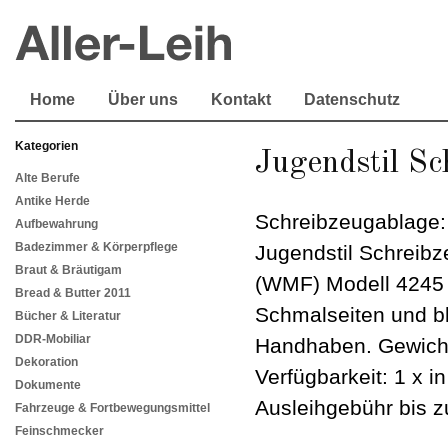
Home
Über uns
Kontakt
Datenschutz
Kategorien
Jugendstil Sc
Alte Berufe
Antike Herde
Schreibzeugablage: 
Aufbewahrung
Badezimmer & Körperpflege
Jugendstil Schreib
Braut & Bräutigam
(WMF) Modell 4245 mi
Bread & Butter 2011
Schmalseiten und b
Bücher & Literatur
DDR-Mobiliar
Handhaben. Gewich
Dekoration
Verfügbarkeit: 1 x 
Dokumente
Ausleihgebühr bis z
Fahrzeuge & Fortbewegungsmittel
Feinschmecker