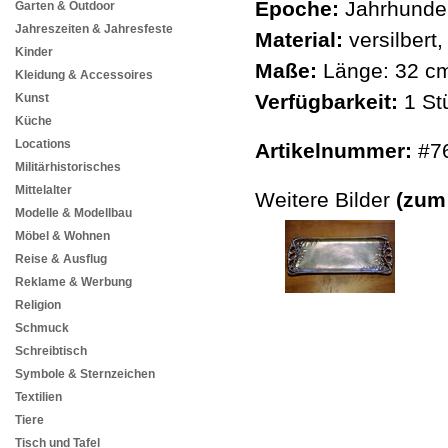
Epoche:
Jahrhunder
Garten & Outdoor
Jahreszeiten & Jahresfeste
Material:
versilbert,
Kinder
Maße:
Länge: 32 cm
Kleidung & Accessoires
Verfügbarkeit:
1 St
Kunst
Küche
Locations
Artikelnummer:
#7
Militärhistorisches
Mittelalter
Weitere Bilder
(zum
Modelle & Modellbau
Möbel & Wohnen
Reise & Ausflug
Reklame & Werbung
Religion
Schmuck
Schreibtisch
Symbole & Sternzeichen
Textilien
Tiere
Tisch und Tafel