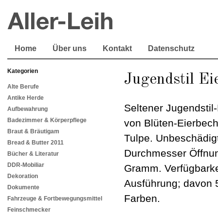
Home
Über uns
Kontakt
Datenschutz
Kategorien
Jugendstil Ei
Alte Berufe
Antike Herde
Seltener Jugendstil
Aufbewahrung
Badezimmer & Körperpflege
von Blüten-Eierbech
Braut & Bräutigam
Tulpe. Unbeschädig
Bread & Butter 2011
Durchmesser Öffnun
Bücher & Literatur
DDR-Mobiliar
Gramm. Verfügbarkei
Dekoration
Ausführung; davon 5
Dokumente
Farben.
Fahrzeuge & Fortbewegungsmittel
Feinschmecker