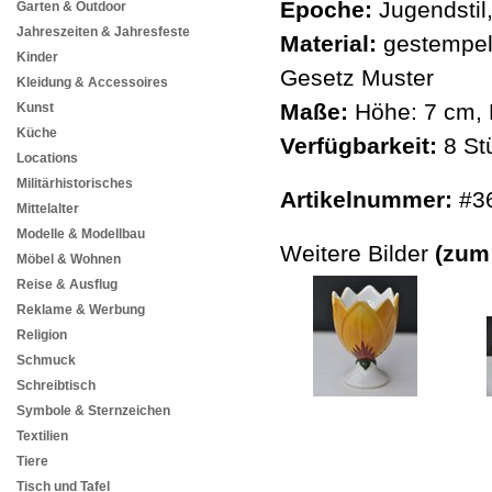
Epoche:
Jugendstil,
Garten & Outdoor
Jahreszeiten & Jahresfeste
Material:
gestempelt
Kinder
Gesetz Muster
Kleidung & Accessoires
Maße:
Höhe: 7 cm, 
Kunst
Küche
Verfügbarkeit:
8 St
Locations
Militärhistorisches
Artikelnummer:
#3
Mittelalter
Modelle & Modellbau
Weitere Bilder
(zum
Möbel & Wohnen
Reise & Ausflug
Reklame & Werbung
Religion
Schmuck
Schreibtisch
Symbole & Sternzeichen
Textilien
Tiere
Tisch und Tafel