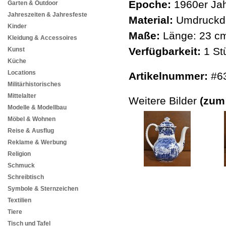
Epoche:
1960er Jah
Garten & Outdoor
Jahreszeiten & Jahresfeste
Material:
Umdruckd
Kinder
Maße:
Länge: 23 cm
Kleidung & Accessoires
Verfügbarkeit:
1 St
Kunst
Küche
Locations
Artikelnummer:
#6
Militärhistorisches
Mittelalter
Weitere Bilder
(zum
Modelle & Modellbau
Möbel & Wohnen
Reise & Ausflug
Reklame & Werbung
Religion
Schmuck
Schreibtisch
Symbole & Sternzeichen
Textilien
Tiere
Tisch und Tafel