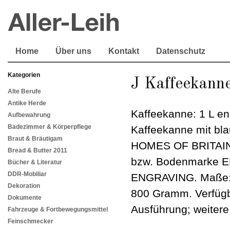
Home
Über uns
Kontakt
Datenschutz
Kategorien
J Kaffeekann
Alte Berufe
Antike Herde
Kaffeekanne: 1 L e
Aufbewahrung
Badezimmer & Körperpflege
Kaffeekanne mit b
Braut & Bräutigam
HOMES OF BRITAIN" 
Bread & Butter 2011
bzw. Bodenmarke
Bücher & Literatur
DDR-Mobiliar
ENGRAVING. Maße: 
Dekoration
800 Gramm. Verfügba
Dokumente
Ausführung; weiter
Fahrzeuge & Fortbewegungsmittel
Feinschmecker