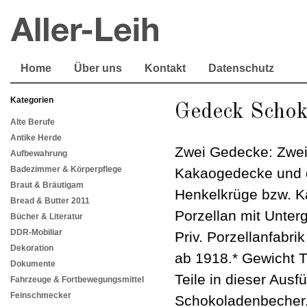
Home
Über uns
Kontakt
Datenschutz
Kategorien
Gedeck Schok
Alte Berufe
Antike Herde
Zwei Gedecke: Zwei
Aufbewahrung
Badezimmer & Körperpflege
Kakaogedecke und d
Braut & Bräutigam
Henkelkrüge bzw. K
Bread & Butter 2011
Porzellan mit Unter
Bücher & Literatur
DDR-Mobiliar
Priv. Porzellanfabr
Dekoration
ab 1918.* Gewicht T
Dokumente
Teile in dieser Aus
Fahrzeuge & Fortbewegungsmittel
Feinschmecker
Schokoladenbecher. 