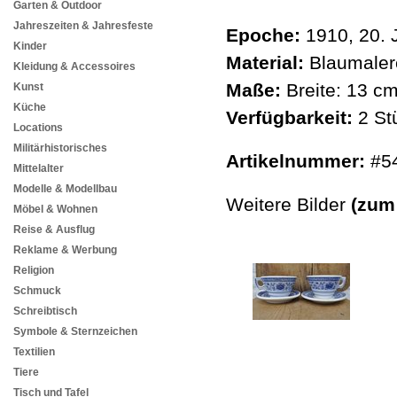
Garten & Outdoor
Jahreszeiten & Jahresfeste
Epoche:
1910, 20. 
Kinder
Material:
Blaumalere
Kleidung & Accessoires
Maße:
Breite: 13 c
Kunst
Küche
Verfügbarkeit:
2 St
Locations
Militärhistorisches
Artikelnummer:
#5
Mittelalter
Modelle & Modellbau
Weitere Bilder
(zum
Möbel & Wohnen
Reise & Ausflug
Reklame & Werbung
Religion
Schmuck
Schreibtisch
Symbole & Sternzeichen
Textilien
Tiere
Tisch und Tafel