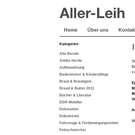
Home
Über uns
Kontak
Kategorien
Alte Berufe
Antike Herde
Sc
B
Aufbewahrung
x 
Badezimmer & Körperpflege
Braut & Bräutigam
E
Bread & Butter 2011
M
M
Bücher & Literatur
V
DDR-Mobiliar
Dekoration
A
Dokumente
W
Fahrzeuge & Fortbewegungsmittel
Feinschmecker