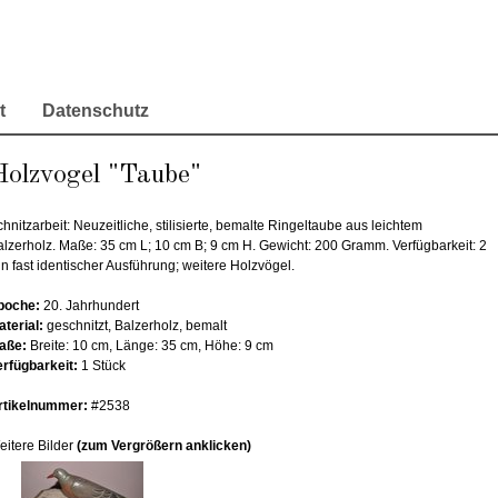
t
Datenschutz
Holzvogel "Taube"
hnitzarbeit: Neuzeitliche, stilisierte, bemalte Ringeltaube aus leichtem
alzerholz. Maße: 35 cm L; 10 cm B; 9 cm H. Gewicht: 200 Gramm. Verfügbarkeit: 2
in fast identischer Ausführung; weitere Holzvögel.
poche:
20. Jahrhundert
aterial:
geschnitzt, Balzerholz, bemalt
aße:
Breite: 10 cm, Länge: 35 cm, Höhe: 9 cm
erfügbarkeit:
1 Stück
rtikelnummer:
#2538
eitere Bilder
(zum Vergrößern anklicken)