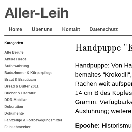
Home
Über uns
Kontakt
Datenschutz
Kategorien
Handpuppe "K
Alte Berufe
Antike Herde
Handpuppe: Von Han
Aufbewahrung
Badezimmer & Körperpflege
bemaltes "Krokodil"
Braut & Bräutigam
Rachen weit aufspe
Bread & Butter 2011
14 cm B des Kopfes
Bücher & Literatur
DDR-Mobiliar
Gramm. Verfügbarkei
Dekoration
Ausführung; weitere
Dokumente
Fahrzeuge & Fortbewegungsmittel
Epoche:
Historismu
Feinschmecker