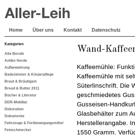
Home
Über uns
Kontakt
Datenschutz
Kategorien
Wand-Kaffeem
Alte Berufe
Antike Herde
Kaffeemühle: Funkti
Aufbewahrung
Badezimmer & Körperpflege
Kaffeemühle mit selt
Braut & Bräutigam
Süterlinschrift. Die
Bread & Butter 2011
geschmiedetes Guss
Bücher & Literatur
DDR-Mobiliar
Gusseisen-Handkurb
Dekoration
Glasbehälter zum Au
Dokumente
Herstellerangabe. I
Fahrzeuge & Fortbewegungsmittel
Feinschmecker
1550 Gramm. Verfügb