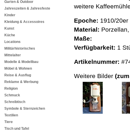
Garten & Outdoor
weitere Kaffeemühl
Jahreszeiten & Jahresfeste
Kinder
Epoche:
1910/20er 
Kleidung & Accessoires
Material:
Porzellan
Kunst
Küche
Maße:
Locations
Verfügbarkeit:
1 St
Militärhistorisches
Mittelalter
Artikelnummer:
#7
Modelle & Modellbau
Möbel & Wohnen
Weitere Bilder
(zum
Reise & Ausflug
Reklame & Werbung
Religion
Schmuck
Schreibtisch
Symbole & Sternzeichen
Textilien
Tiere
Tisch und Tafel