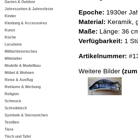
Garten & Outdoor
Jahreszeiten & Jahresfeste
Epoche:
1930er Jah
Kinder
Material:
Keramik, g
Kleidung & Accessoires
Maße:
Länge: 36 cm
Kunst
Küche
Verfügbarkeit:
1 St
Locations
Militärhistorisches
Artikelnummer:
#1
Mittelalter
Modelle & Modellbau
Weitere Bilder
(zum
Möbel & Wohnen
Reise & Ausflug
Reklame & Werbung
Religion
Schmuck
Schreibtisch
Symbole & Sternzeichen
Textilien
Tiere
Tisch und Tafel