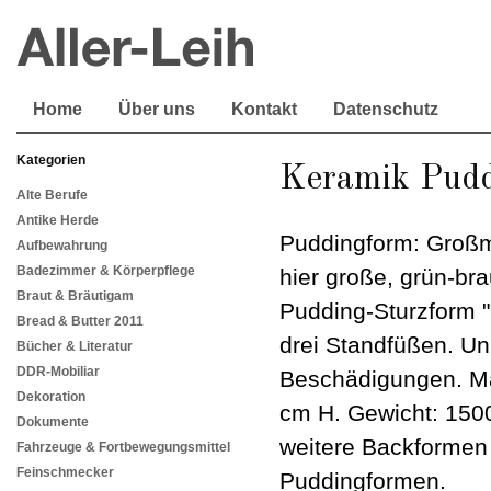
Home
Über uns
Kontakt
Datenschutz
Kategorien
Keramik Pudd
Alte Berufe
Antike Herde
Puddingform: Großm
Aufbewahrung
Badezimmer & Körperpflege
hier große, grün-br
Braut & Bräutigam
Pudding-Sturzform "F
Bread & Butter 2011
drei Standfüßen. Un
Bücher & Literatur
DDR-Mobiliar
Beschädigungen. Ma
Dekoration
cm H. Gewicht: 1500
Dokumente
weitere Backformen
Fahrzeuge & Fortbewegungsmittel
Feinschmecker
Puddingformen.