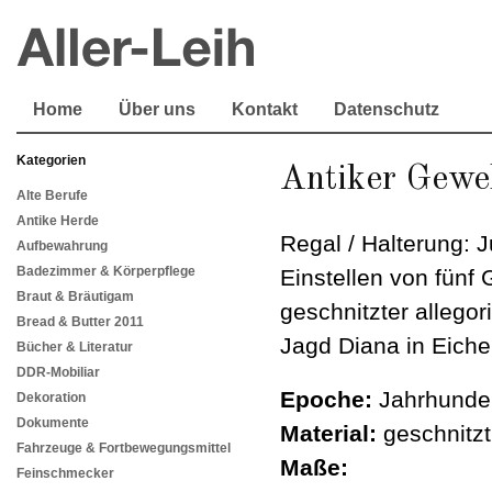
Home
Über uns
Kontakt
Datenschutz
Kategorien
Antiker Geweh
Alte Berufe
Antike Herde
Regal / Halterung: 
Aufbewahrung
Badezimmer & Körperpflege
Einstellen von fünf
Braut & Bräutigam
geschnitzter allegor
Bread & Butter 2011
Jagd Diana in Eiche
Bücher & Literatur
DDR-Mobiliar
Epoche:
Jahrhunder
Dekoration
Dokumente
Material:
geschnitzt
Fahrzeuge & Fortbewegungsmittel
Maße:
Feinschmecker