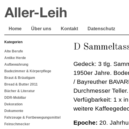
Home
Über uns
Kontakt
Datenschutz
Kategorien
D Sammeltas
Alte Berufe
Antike Herde
Gedeck: 3 tlg. Sam
Aufbewahrung
Badezimmer & Körperpflege
1950er Jahre. Bod
Braut & Bräutigam
/ Bayreuther BAVAR
Bread & Butter 2011
Durchmesser Teller
Bücher & Literatur
DDR-Mobiliar
Verfügbarkeit: 1 x i
Dekoration
weitere Kaffeegede
Dokumente
Fahrzeuge & Fortbewegungsmittel
Epoche:
20. Jahrhu
Feinschmecker