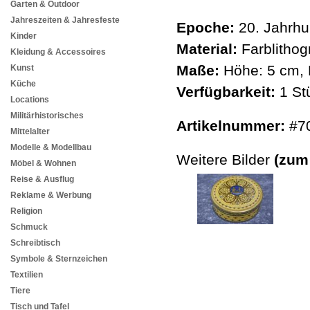
Garten & Outdoor
Jahreszeiten & Jahresfeste
Epoche:
20. Jahrhu
Kinder
Material:
Farblithog
Kleidung & Accessoires
Maße:
Höhe: 5 cm, 
Kunst
Küche
Verfügbarkeit:
1 St
Locations
Militärhistorisches
Artikelnummer:
#7
Mittelalter
Modelle & Modellbau
Weitere Bilder
(zum
Möbel & Wohnen
Reise & Ausflug
Reklame & Werbung
Religion
Schmuck
Schreibtisch
Symbole & Sternzeichen
Textilien
Tiere
Tisch und Tafel