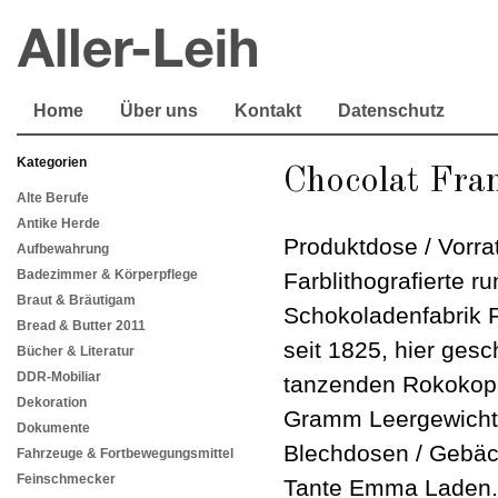
Home
Über uns
Kontakt
Datenschutz
Kategorien
Chocolat Fr
Alte Berufe
Antike Herde
Produktdose / Vorra
Aufbewahrung
Badezimmer & Körperpflege
Farblithografierte r
Braut & Bräutigam
Schokoladenfabrik 
Bread & Butter 2011
seit 1825, hier ges
Bücher & Literatur
DDR-Mobiliar
tanzenden Rokokopä
Dekoration
Gramm Leergewicht. 
Dokumente
Blechdosen / Gebäck
Fahrzeuge & Fortbewegungsmittel
Feinschmecker
Tante Emma Laden.