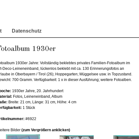
t
Datenschutz
Fotoalbum 1930er
otoalbum 1930er Jahre: Vollständig beklebtes privates Familien-Fotoalbum im
rt-Deco-Leineneinband, lückenlos beklebt mit ca. 130 Erinnerungsfotos an
rlaube in Oberbayern / Tirol (26); Hoppegarten; Müggelsee usw. in Topzustand.
ewicht: 700 Gramm. Verfügbarkeit: 1 x in dieser Ausführung; weitere Fotoalben.
poche:
1930er Jahre, 20. Jahrhundert
aterial:
Fotos, Leineneinband, Album
aße:
Breite: 21 cm, Länge: 31 cm, Höhe: 4 cm
erfügbarkeit:
1 Stück
rtikelnummer:
#6922
eitere Bilder
(zum Vergrößern anklicken)