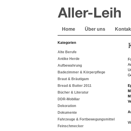
Home
Über uns
Kontak
Kategorien
Alte Berufe
Antike Herde
F
A
Aufbewahrung
U
Badezimmer & Körperpflege
G
Braut & Bräutigam
Bread & Butter 2011
E
M
Bücher & Literatur
M
DDR-Mobiliar
V
Dekoration
A
Dokumente
Fahrzeuge & Fortbewegungsmittel
W
Feinschmecker