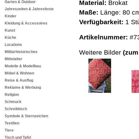
Material:
Brokat
Garten & Outdoor
Jahreszeiten & Jahresfeste
Maße:
Länge: 80 cm
Kinder
Verfügbarkeit:
1 St
Kleidung & Accessoires
Kunst
Artikelnummer:
#7
Küche
Locations
Weitere Bilder
(zum
Militärhistorisches
Mittelalter
Modelle & Modellbau
Möbel & Wohnen
Reise & Ausflug
Reklame & Werbung
Religion
Schmuck
Schreibtisch
Symbole & Sternzeichen
Textilien
Tiere
Tisch und Tafel