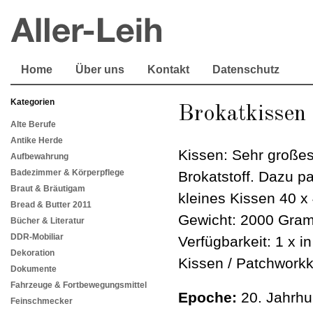
Home
Über uns
Kontakt
Datenschutz
Kategorien
Brokatkissen
Alte Berufe
Antike Herde
Kissen: Sehr großes
Aufbewahrung
Badezimmer & Körperpflege
Brokatstoff. Dazu p
Braut & Bräutigam
kleines Kissen 40 x
Bread & Butter 2011
Gewicht: 2000 Gram
Bücher & Literatur
DDR-Mobiliar
Verfügbarkeit: 1 x i
Dekoration
Kissen / Patchworkk
Dokumente
Fahrzeuge & Fortbewegungsmittel
Epoche:
20. Jahrhu
Feinschmecker