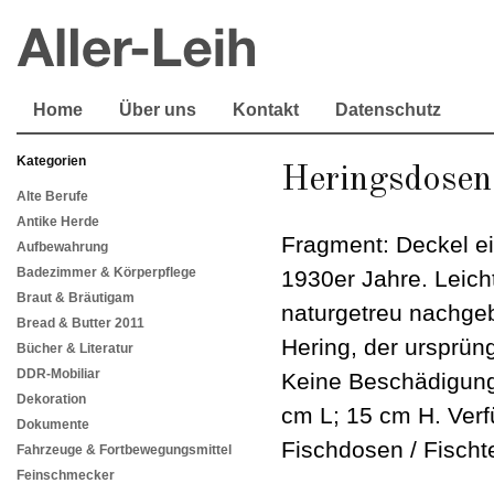
Home
Über uns
Kontakt
Datenschutz
Kategorien
Heringsdosen
Alte Berufe
Antike Herde
Fragment: Deckel ei
Aufbewahrung
Badezimmer & Körperpflege
1930er Jahre. Leich
Braut & Bräutigam
naturgetreu nachgeb
Bread & Butter 2011
Hering, der ursprüngl
Bücher & Literatur
DDR-Mobiliar
Keine Beschädigun
Dekoration
cm L; 15 cm H. Verfü
Dokumente
Fischdosen / Fischt
Fahrzeuge & Fortbewegungsmittel
Feinschmecker