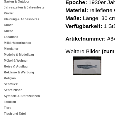
Epoche:
1930er Jah
Garten & Outdoor
Jahreszeiten & Jahresfeste
Material:
reliefiert
Kinder
Maße:
Länge: 30 cm
Kleidung & Accessoires
Verfügbarkeit:
1 St
Kunst
Küche
Locations
Artikelnummer:
#8
Militärhistorisches
Mittelalter
Weitere Bilder
(zum
Modelle & Modellbau
Möbel & Wohnen
Reise & Ausflug
Reklame & Werbung
Religion
Schmuck
Schreibtisch
Symbole & Sternzeichen
Textilien
Tiere
Tisch und Tafel