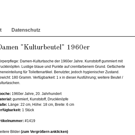
t
Datenschutz
Damen "Kulturbeutel" 1960er
örperpflege: Damen-Kulturtasche der 1960er Jahre. Kunststoff gummiert mit
ruckknöpfen. Lustige blaue und Punkte auf cremfarbenem Grund. Gefächerte
neneinteilung für Toilettenartikel. Benutzter, jedoch hygienischer Zustand.
wicht: 180 Gramm. Verfügbarkeit: 1 x in dieser Ausführung; weitere Beutel /
ulturtaschen.
poche:
1960er Jahre, 20. Jahrhundert
aterial:
gummiert, Kunststoff, Druckknöpfe
aße:
Länge: 22 cm, Höhe: 18 cm, Breite: 6 cm
erfügbarkeit:
1 Stück
rtikelnummer:
#1419
eitere Bilder
(zum Vergrößern anklicken)