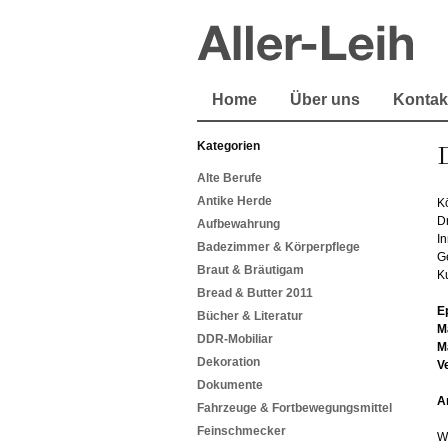
Home
Über uns
Kontak
Kategorien
Alte Berufe
Antike Herde
K
D
Aufbewahrung
In
Badezimmer & Körperpflege
Ge
Braut & Bräutigam
K
Bread & Butter 2011
E
Bücher & Literatur
M
DDR-Mobiliar
M
Dekoration
V
Dokumente
A
Fahrzeuge & Fortbewegungsmittel
Feinschmecker
W