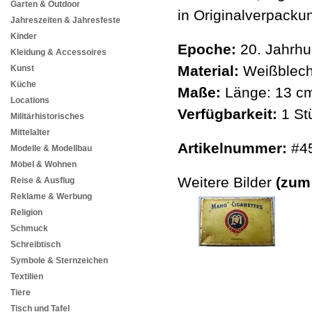
Garten & Outdoor
in Originalverpacku
Jahreszeiten & Jahresfeste
Kinder
Epoche:
20. Jahrhu
Kleidung & Accessoires
Material:
Weißblech,
Kunst
Küche
Maße:
Länge: 13 cm
Locations
Verfügbarkeit:
1 St
Militärhistorisches
Mittelalter
Artikelnummer:
#4
Modelle & Modellbau
Möbel & Wohnen
Weitere Bilder
(zum
Reise & Ausflug
Reklame & Werbung
Religion
Schmuck
Schreibtisch
Symbole & Sternzeichen
Textilien
Tiere
Tisch und Tafel