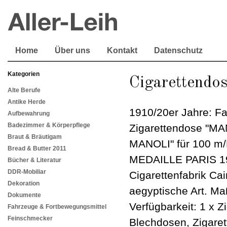
Home
Über uns
Kontakt
Datenschutz
Kategorien
Cigaretten
Alte Berufe
Antike Herde
1910/20er Jahre: Far
Aufbewahrung
Badezimmer & Körperpflege
Zigarettendose "M
Braut & Bräutigam
MANOLI" für 100 m
Bread & Butter 2011
MEDAILLE PARIS 19
Bücher & Literatur
DDR-Mobiliar
Cigarettenfabrik Cai
Dekoration
aegyptische Art. Ma
Dokumente
Verfügbarkeit: 1 x Z
Fahrzeuge & Fortbewegungsmittel
Feinschmecker
Blechdosen, Zigaret