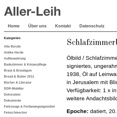
Home
Über uns
Kontakt
Datenschutz
Kategorien
Schlafzimmerb
Alte Berufe
Antike Herde
Ölbild / Schlafzimme
Aufbewahrung
Badezimmer & Körperpflege
signiertes, ungerah
Braut & Bräutigam
1938, Öl auf Leinwa
Bread & Butter 2011
in Jerusalem mit Bl
Bücher & Literatur
DDR-Mobiliar
Verfügbarkeit: 1 x i
Dekoration
weitere Andachtsbild
Dokumente
Fahrzeuge & Fortbewegungsmittel
Epoche:
datiert, 20
Feinschmecker