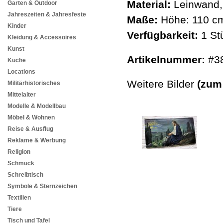
Material:
Leinwand,
Garten & Outdoor
Jahreszeiten & Jahresfeste
Maße:
Höhe: 110 cm
Kinder
Verfügbarkeit:
1 St
Kleidung & Accessoires
Kunst
Artikelnummer:
#3
Küche
Locations
Weitere Bilder
(zum
Militärhistorisches
Mittelalter
Modelle & Modellbau
Möbel & Wohnen
Reise & Ausflug
Reklame & Werbung
Religion
Schmuck
Schreibtisch
Symbole & Sternzeichen
Textilien
Tiere
Tisch und Tafel