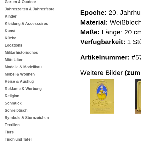
Garten & Outdoor
Jahreszeiten & Jahresfeste
Epoche:
20. Jahrhu
Kinder
Material:
Weißblech,
Kleidung & Accessoires
Maße:
Länge: 20 cm
Kunst
Küche
Verfügbarkeit:
1 St
Locations
Militärhistorisches
Artikelnummer:
#5
Mittelalter
Modelle & Modellbau
Weitere Bilder
(zum
Möbel & Wohnen
Reise & Ausflug
Reklame & Werbung
Religion
Schmuck
Schreibtisch
Symbole & Sternzeichen
Textilien
Tiere
Tisch und Tafel