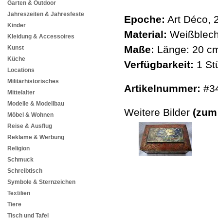
Garten & Outdoor
Jahreszeiten & Jahresfeste
Epoche:
Art Déco, 
Kinder
Material:
Weißblech,
Kleidung & Accessoires
Maße:
Länge: 20 cm
Kunst
Küche
Verfügbarkeit:
1 St
Locations
Militärhistorisches
Artikelnummer:
#3
Mittelalter
Modelle & Modellbau
Weitere Bilder
(zum
Möbel & Wohnen
Reise & Ausflug
Reklame & Werbung
Religion
Schmuck
Schreibtisch
Symbole & Sternzeichen
Textilien
Tiere
Tisch und Tafel