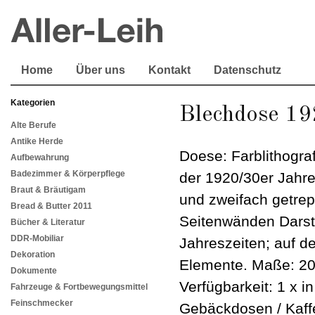
Home
Über uns
Kontakt
Datenschutz
Kategorien
Blechdose 19
Alte Berufe
Antike Herde
Doese: Farblithogra
Aufbewahrung
Badezimmer & Körperpflege
der 1920/30er Jahr
Braut & Bräutigam
und zweifach getre
Bread & Butter 2011
Seitenwänden Darste
Bücher & Literatur
DDR-Mobiliar
Jahreszeiten; auf d
Dekoration
Elemente. Maße: 20
Dokumente
Verfügbarkeit: 1 x i
Fahrzeuge & Fortbewegungsmittel
Feinschmecker
Gebäckdosen / Kaf