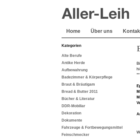
Home
Über uns
Kontak
Kategorien
B
Alte Berufe
Antike Herde
Bi
hi
Aufbewahrung
**
Badezimmer & Körperpflege
Braut & Bräutigam
E
Bread & Butter 2011
M
M
Bücher & Literatur
V
DDR-Mobiliar
Dekoration
A
Dokumente
Fahrzeuge & Fortbewegungsmittel
W
Feinschmecker