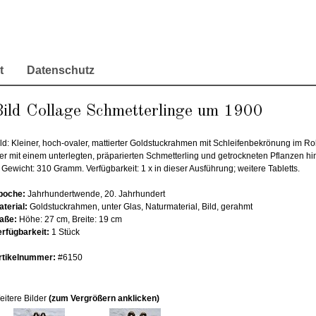
t
Datenschutz
ild Collage Schmetterlinge um 1900
ld: Kleiner, hoch-ovaler, mattierter Goldstuckrahmen mit Schleifenbekrönung im Rok
er mit einem unterlegten, präparierten Schmetterling und getrockneten Pflanzen hin
 Gewicht: 310 Gramm. Verfügbarkeit: 1 x in dieser Ausführung; weitere Tabletts.
poche:
Jahrhundertwende, 20. Jahrhundert
aterial:
Goldstuckrahmen, unter Glas, Naturmaterial, Bild, gerahmt
aße:
Höhe: 27 cm, Breite: 19 cm
erfügbarkeit:
1 Stück
rtikelnummer:
#6150
eitere Bilder
(zum Vergrößern anklicken)