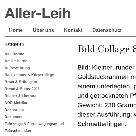
Home
Über uns
Kontakt
Datenschutz
Kategorien
Bild Collage
Alte Berufe
Antike Herde
Bild: Kleiner, runder
Aufbewahrung
Badezimmer & Körperpflege
Goldstuckrahmen mit
Braut & Bräutigam
einem unterlegten, 
Bread & Butter 2011
und getrockneten Pf
Bücher & Literatur
DDR-Mobiliar
Gewicht: 230 Gramm.
Dekoration
dieser Ausführung; 
Dokumente
Schmetterlingen.
Fahrzeuge & Fortbewegungsmittel
Feinschmecker