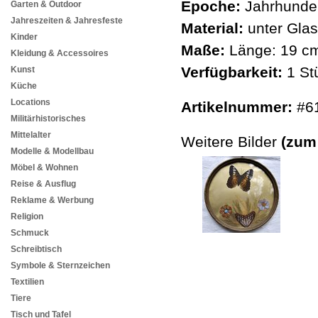
Epoche:
Jahrhunder
Garten & Outdoor
Jahreszeiten & Jahresfeste
Material:
unter Glas
Kinder
Maße:
Länge: 19 cm
Kleidung & Accessoires
Verfügbarkeit:
1 St
Kunst
Küche
Locations
Artikelnummer:
#6
Militärhistorisches
Mittelalter
Weitere Bilder
(zum
Modelle & Modellbau
Möbel & Wohnen
Reise & Ausflug
Reklame & Werbung
Religion
Schmuck
Schreibtisch
Symbole & Sternzeichen
Textilien
Tiere
Tisch und Tafel