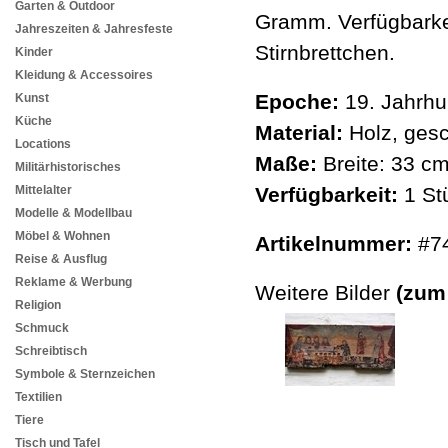
Garten & Outdoor
Gramm. Verfügbarkei
Jahreszeiten & Jahresfeste
Stirnbrettchen.
Kinder
Kleidung & Accessoires
Epoche:
19. Jahrhu
Kunst
Küche
Material:
Holz, gesc
Locations
Maße:
Breite: 33 c
Militärhistorisches
Mittelalter
Verfügbarkeit:
1 St
Modelle & Modellbau
Möbel & Wohnen
Artikelnummer:
#7
Reise & Ausflug
Reklame & Werbung
Weitere Bilder
(zum
Religion
Schmuck
Schreibtisch
Symbole & Sternzeichen
Textilien
Tiere
Tisch und Tafel