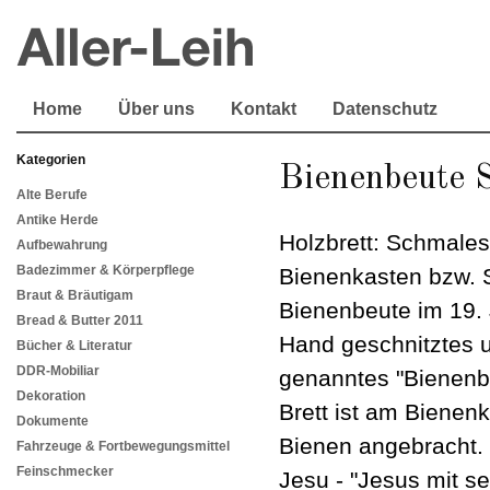
Home
Über uns
Kontakt
Datenschutz
Kategorien
Bienenbeute S
Alte Berufe
Antike Herde
Holzbrett: Schmale
Aufbewahrung
Badezimmer & Körperpflege
Bienenkasten bzw. 
Braut & Bräutigam
Bienenbeute im 19. 
Bread & Butter 2011
Hand geschnitztes 
Bücher & Literatur
DDR-Mobiliar
genanntes "Bienenbe
Dekoration
Brett ist am Bienenk
Dokumente
Bienen angebracht.
Fahrzeuge & Fortbewegungsmittel
Feinschmecker
Jesu - "Jesus mit s