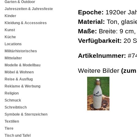
Garten & Outdoor
Jahreszeiten & Jahresfeste
Epoche:
1920er Jah
Kinder
Material:
Ton, glasie
Kleidung & Accessoires
Maße:
Breite: 9 cm
Kunst
Küche
Verfügbarkeit:
20 S
Locations
Militärhistorisches
Artikelnummer:
#7
Mittelalter
Modelle & Modellbau
Weitere Bilder
(zum
Möbel & Wohnen
Reise & Ausflug
Reklame & Werbung
Religion
Schmuck
Schreibtisch
Symbole & Sternzeichen
Textilien
Tiere
Tisch und Tafel