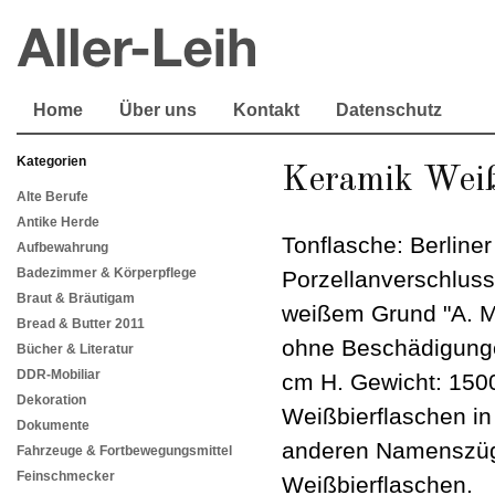
Home
Über uns
Kontakt
Datenschutz
Kategorien
Keramik Weiß
Alte Berufe
Antike Herde
Tonflasche: Berliner
Aufbewahrung
Badezimmer & Körperpflege
Porzellanverschluss
Braut & Bräutigam
weißem Grund "A. Mi
Bread & Butter 2011
ohne Beschädigung
Bücher & Literatur
DDR-Mobiliar
cm H. Gewicht: 150
Dekoration
Weißbierflaschen in
Dokumente
anderen Namenszüge
Fahrzeuge & Fortbewegungsmittel
Feinschmecker
Weißbierflaschen.