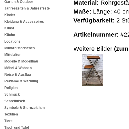
Material:
Rohrgestä
Garten & Outdoor
Jahreszeiten & Jahresfeste
Maße:
Länge: 40 cm
Kinder
Verfügbarkeit:
2 St
Kleidung & Accessoires
Kunst
Artikelnummer:
#2
Küche
Locations
Weitere Bilder
(zum
Militärhistorisches
Mittelalter
Modelle & Modellbau
Möbel & Wohnen
Reise & Ausflug
Reklame & Werbung
Religion
Schmuck
Schreibtisch
Symbole & Sternzeichen
Textilien
Tiere
Tisch und Tafel