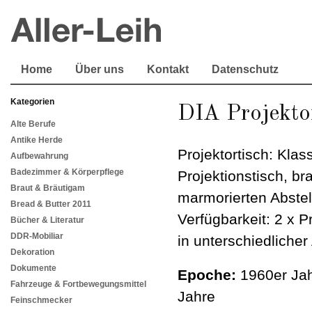
Home
Über uns
Kontakt
Datenschutz
Kategorien
DIA Projektor
Alte Berufe
Antike Herde
Projektortisch: Klas
Aufbewahrung
Badezimmer & Körperpflege
Projektionstisch, br
Braut & Bräutigam
marmorierten Abstel
Bread & Butter 2011
Verfügbarkeit: 2 x P
Bücher & Literatur
DDR-Mobiliar
in unterschiedlicher
Dekoration
Dokumente
Epoche:
1960er Jah
Fahrzeuge & Fortbewegungsmittel
Jahre
Feinschmecker