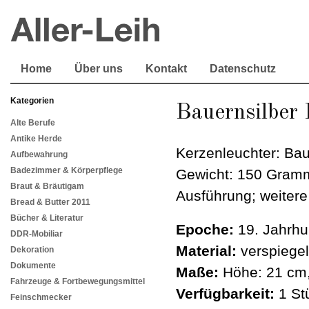
Home
Über uns
Kontakt
Datenschutz
Kategorien
Bauernsilber 
Alte Berufe
Antike Herde
Kerzenleuchter: Bau
Aufbewahrung
Badezimmer & Körperpflege
Gewicht: 150 Gramm.
Braut & Bräutigam
Ausführung; weitere
Bread & Butter 2011
Bücher & Literatur
Epoche:
19. Jahrhu
DDR-Mobiliar
Material:
verspiegel
Dekoration
Dokumente
Maße:
Höhe: 21 cm,
Fahrzeuge & Fortbewegungsmittel
Verfügbarkeit:
1 St
Feinschmecker