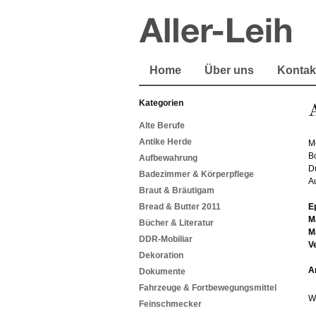
Home
Über uns
Kontak
Kategorien
Alte Berufe
Antike Herde
M
B
Aufbewahrung
D
Badezimmer & Körperpflege
A
Braut & Bräutigam
Bread & Butter 2011
E
M
Bücher & Literatur
M
DDR-Mobiliar
V
Dekoration
A
Dokumente
Fahrzeuge & Fortbewegungsmittel
W
Feinschmecker