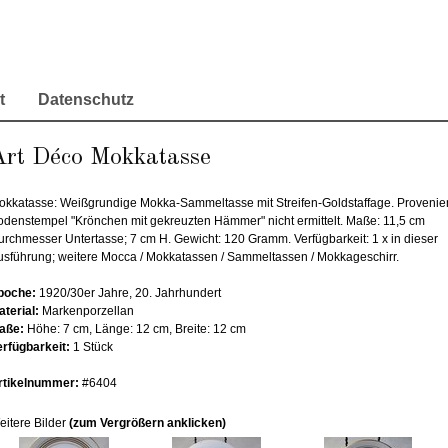
t
Datenschutz
Art Déco Mokkatasse
okkatasse: Weißgrundige Mokka-Sammeltasse mit Streifen-Goldstaffage. Provenie
odenstempel "Krönchen mit gekreuzten Hämmer" nicht ermittelt. Maße: 11,5 cm
urchmesser Untertasse; 7 cm H. Gewicht: 120 Gramm. Verfügbarkeit: 1 x in dieser
usführung; weitere Mocca / Mokkatassen / Sammeltassen / Mokkageschirr.
poche:
1920/30er Jahre, 20. Jahrhundert
aterial:
Markenporzellan
aße:
Höhe: 7 cm, Länge: 12 cm, Breite: 12 cm
erfügbarkeit:
1 Stück
rtikelnummer:
#6404
eitere Bilder
(zum Vergrößern anklicken)