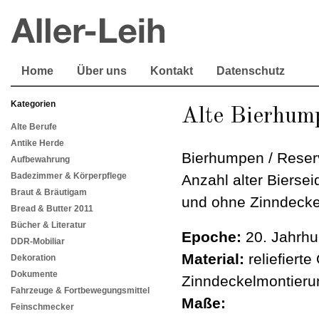
Home
Über uns
Kontakt
Datenschutz
Kategorien
Alte Bierhum
Alte Berufe
Antike Herde
Bierhumpen / Reser
Aufbewahrung
Badezimmer & Körperpflege
Anzahl alter Biersei
Braut & Bräutigam
und ohne Zinndecke
Bread & Butter 2011
Bücher & Literatur
Epoche:
20. Jahrhu
DDR-Mobiliar
Material:
reliefierte
Dekoration
Dokumente
Zinndeckelmontieru
Fahrzeuge & Fortbewegungsmittel
Maße:
Feinschmecker