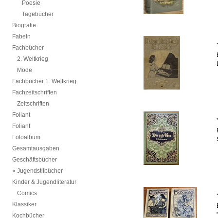
Poesie
Tagebücher
Biografie
Fabeln
Fachbücher
2. Weltkrieg
Mode
Fachbücher 1. Weltkrieg
Fachzeitschriften
Zeitschriften
Foliant
Foliant
Fotoalbum
Gesamtausgaben
Geschäftsbücher
Jugendstilbücher
Kinder & Jugendliteratur
Comics
Klassiker
Kochbücher