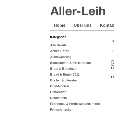
Home
Über uns
Kontak
Kategorien
Alte Berufe
Antike Herde
Aufbewahrung
Badezimmer & Körperpflege
F
Braut & Bräutigam
Bread & Butter 2011
F
Bücher & Literatur
DDR-Mobiliar
Dekoration
Dokumente
Fahrzeuge & Fortbewegungsmittel
Feinschmecker