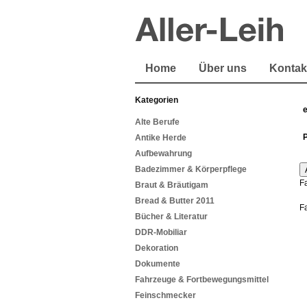
Home
Über uns
Kontak
Kategorien
Alte Berufe
Antike Herde
Aufbewahrung
Badezimmer & Körperpflege
F
Braut & Bräutigam
Bread & Butter 2011
F
Bücher & Literatur
DDR-Mobiliar
Dekoration
Dokumente
Fahrzeuge & Fortbewegungsmittel
Feinschmecker