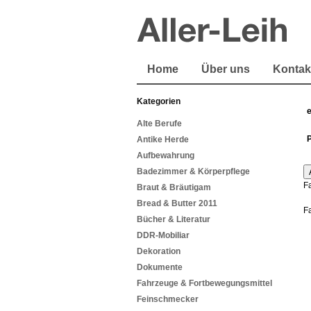
Home
Über uns
Kontak
Kategorien
Alte Berufe
Antike Herde
Aufbewahrung
Badezimmer & Körperpflege
F
Braut & Bräutigam
Bread & Butter 2011
F
Bücher & Literatur
DDR-Mobiliar
Dekoration
Dokumente
Fahrzeuge & Fortbewegungsmittel
Feinschmecker