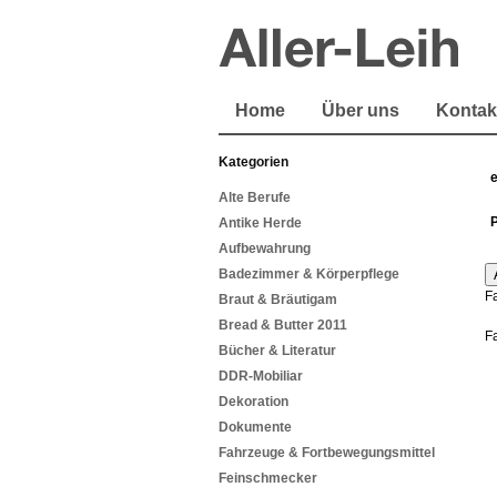
Home
Über uns
Kontak
Kategorien
Alte Berufe
Antike Herde
Aufbewahrung
Badezimmer & Körperpflege
F
Braut & Bräutigam
Bread & Butter 2011
F
Bücher & Literatur
DDR-Mobiliar
Dekoration
Dokumente
Fahrzeuge & Fortbewegungsmittel
Feinschmecker