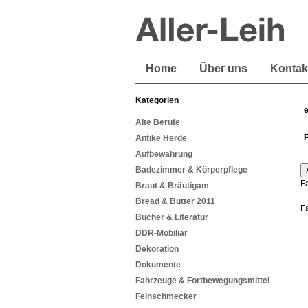
Home
Über uns
Kontak
Kategorien
Alte Berufe
Antike Herde
Aufbewahrung
Badezimmer & Körperpflege
F
Braut & Bräutigam
Bread & Butter 2011
F
Bücher & Literatur
DDR-Mobiliar
Dekoration
Dokumente
Fahrzeuge & Fortbewegungsmittel
Feinschmecker