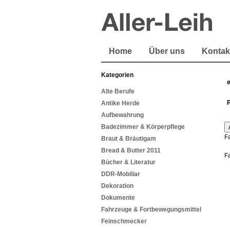
Home
Über uns
Kontak
Kategorien
Alte Berufe
Antike Herde
Aufbewahrung
Badezimmer & Körperpflege
F
Braut & Bräutigam
Bread & Butter 2011
F
Bücher & Literatur
DDR-Mobiliar
Dekoration
Dokumente
Fahrzeuge & Fortbewegungsmittel
Feinschmecker