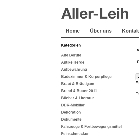
Home
Über uns
Kontak
Kategorien
Alte Berufe
Antike Herde
Aufbewahrung
Badezimmer & Körperpflege
F
Braut & Bräutigam
Bread & Butter 2011
F
Bücher & Literatur
DDR-Mobiliar
Dekoration
Dokumente
Fahrzeuge & Fortbewegungsmittel
Feinschmecker