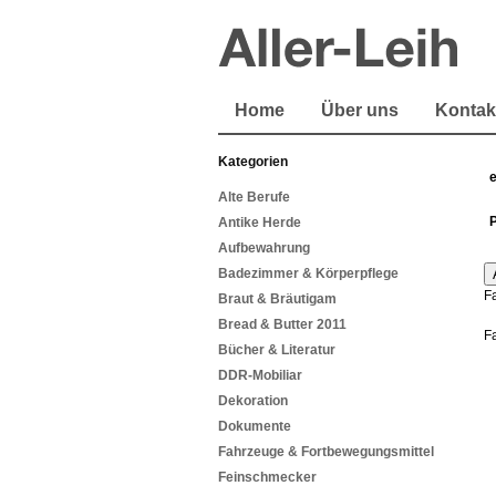
Home
Über uns
Kontak
Kategorien
Alte Berufe
Antike Herde
Aufbewahrung
Badezimmer & Körperpflege
F
Braut & Bräutigam
Bread & Butter 2011
F
Bücher & Literatur
DDR-Mobiliar
Dekoration
Dokumente
Fahrzeuge & Fortbewegungsmittel
Feinschmecker